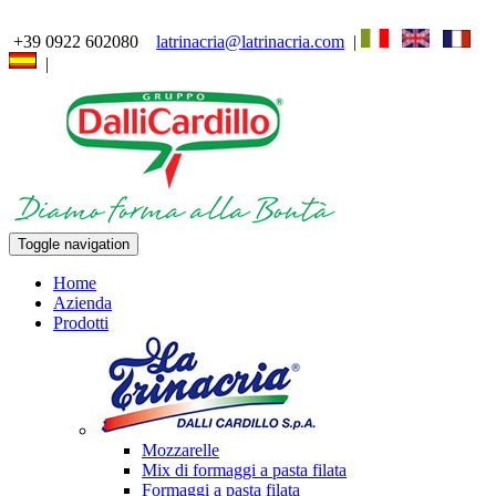
+39 0922 602080
latrinacria@latrinacria.com
|
|
Toggle navigation
Home
Azienda
Prodotti
Mozzarelle
Mix di formaggi a pasta filata
Formaggi a pasta filata