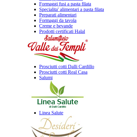
Formaggi fusi a pasta filata
Specialita' alimentari a pasta filata
Preparati alimentari
Formaggi da tavola
Creme e bevande
Prodotti certificati Halal
Prosciutti cotti Dalli Cardillo
Prosciutti cotti Real Casa
Salumi
Linea Salute