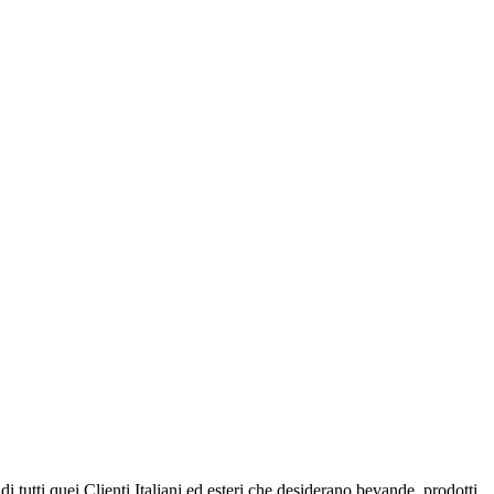
ti quei Clienti Italiani ed esteri che desiderano bevande, prodotti