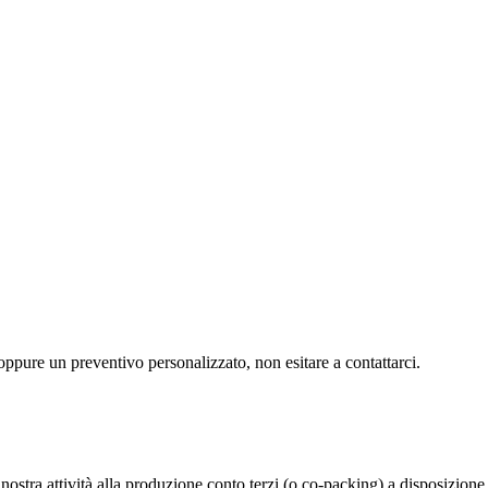
i oppure un preventivo personalizzato, non esitare a contattarci.
vità alla produzione conto terzi (o co-packing) a disposizione di tut