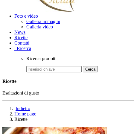
Foto e video
Galleria immagini
Galleria video
News
Ricette
Contatti
Ricerca
Ricerca prodotti
Cerca
Ricette
Esaltazioni di gusto
Indietro
Home page
Ricette