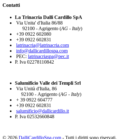
Contatti
La Trinacria Dalli Cardillo SpA
Via Unita' d'Italia 86/88
92100 - Agrigento (
AG - Italy
)
+39 0922 602080
+39 0922 602831
latrinacria@latrinacria.com
info@dallicardillospa.com
PEC:
latrinacriaspa@pec.it
P. Iva 02278110842
Salumificio Valle dei Templi Srl
Via Unità d'Italia, 86
92100 - Agrigento (
AG - Italy
)
+ 39 0922 604777
+39 0922 602831
salumificio@dallicardillo.it
P. Iva 02532660848
© 2026
DalliCardilloSpa.com
- Tutti i diritti sono riservati.