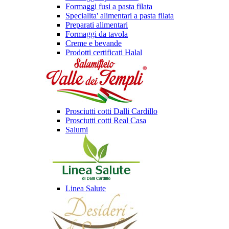
Formaggi fusi a pasta filata
Specialita' alimentari a pasta filata
Preparati alimentari
Formaggi da tavola
Creme e bevande
Prodotti certificati Halal
Prosciutti cotti Dalli Cardillo
Prosciutti cotti Real Casa
Salumi
Linea Salute