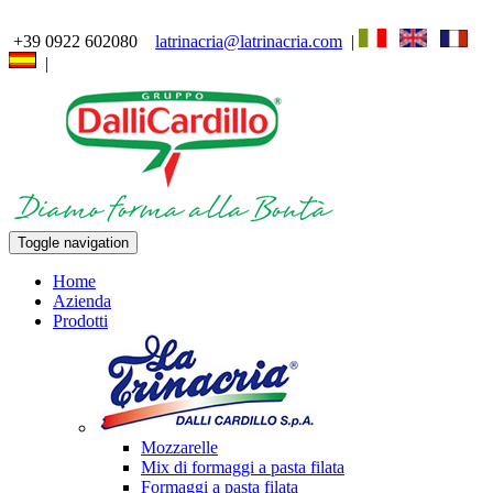
+39 0922 602080
latrinacria@latrinacria.com
|
|
Toggle navigation
Home
Azienda
Prodotti
Mozzarelle
Mix di formaggi a pasta filata
Formaggi a pasta filata