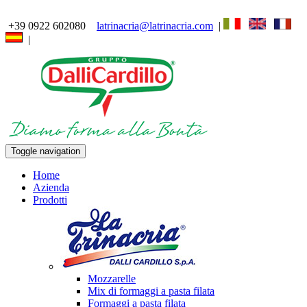
+39 0922 602080
latrinacria@latrinacria.com
|
|
Toggle navigation
Home
Azienda
Prodotti
Mozzarelle
Mix di formaggi a pasta filata
Formaggi a pasta filata