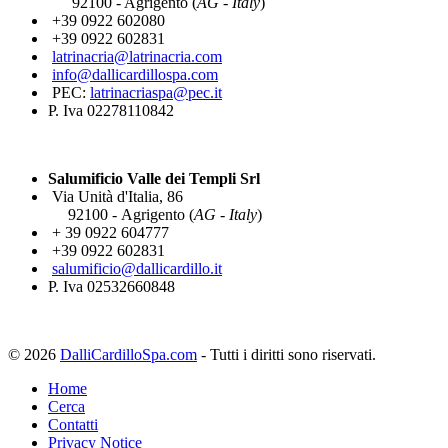
92100 - Agrigento (
AG - Italy
)
+39 0922 602080
+39 0922 602831
latrinacria@latrinacria.com
info@dallicardillospa.com
PEC:
latrinacriaspa@pec.it
P. Iva 02278110842
Salumificio Valle dei Templi Srl
Via Unità d'Italia, 86
92100 - Agrigento (
AG - Italy
)
+ 39 0922 604777
+39 0922 602831
salumificio@dallicardillo.it
P. Iva 02532660848
© 2026
DalliCardilloSpa.com
- Tutti i diritti sono riservati.
Home
Cerca
Contatti
Privacy Notice