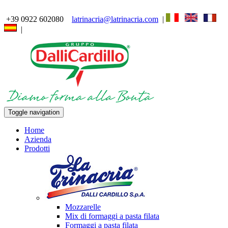
+39 0922 602080
latrinacria@latrinacria.com
|
|
Toggle navigation
Home
Azienda
Prodotti
Mozzarelle
Mix di formaggi a pasta filata
Formaggi a pasta filata