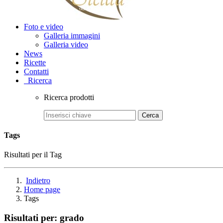
Foto e video
Galleria immagini
Galleria video
News
Ricette
Contatti
Ricerca
Ricerca prodotti
Cerca
Tags
Risultati per il Tag
Indietro
Home page
Tags
Risultati per:
grado