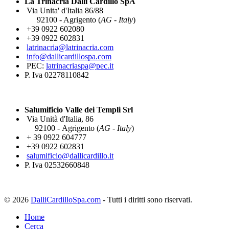
La Trinacria Dalli Cardillo SpA
Via Unita' d'Italia 86/88
92100 - Agrigento (
AG - Italy
)
+39 0922 602080
+39 0922 602831
latrinacria@latrinacria.com
info@dallicardillospa.com
PEC:
latrinacriaspa@pec.it
P. Iva 02278110842
Salumificio Valle dei Templi Srl
Via Unità d'Italia, 86
92100 - Agrigento (
AG - Italy
)
+ 39 0922 604777
+39 0922 602831
salumificio@dallicardillo.it
P. Iva 02532660848
© 2026
DalliCardilloSpa.com
- Tutti i diritti sono riservati.
Home
Cerca