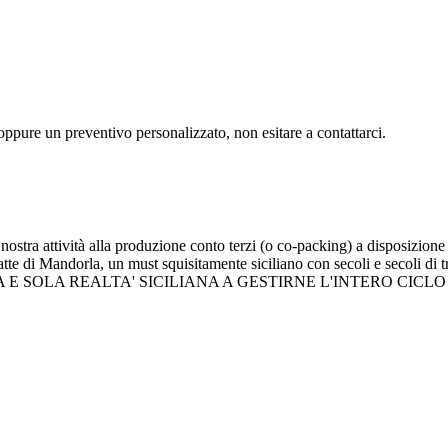
i oppure un preventivo personalizzato, non esitare a contattarci.
vità alla produzione conto terzi (o co-packing) a disposizione di tut
l Latte di Mandorla, un must squisitamente siciliano con secoli e secoli d
a PRIMA E SOLA REALTA' SICILIANA A GESTIRNE L'INTERO CICLO P