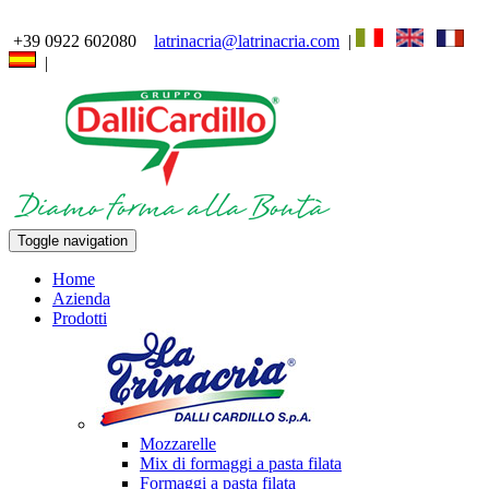
+39 0922 602080
latrinacria@latrinacria.com
|
|
Toggle navigation
Home
Azienda
Prodotti
Mozzarelle
Mix di formaggi a pasta filata
Formaggi a pasta filata