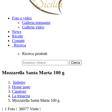
Foto e video
Galleria immagini
Galleria video
News
Ricette
Contatti
Ricerca
Ricerca prodotti
Cerca
Mozzarella Santa Marta 100 g
Indietro
Home page
Catalogo
La trinacria
Mozzarella Santa Marta 100 g
|
1 Foto
|
36077 Visite
|