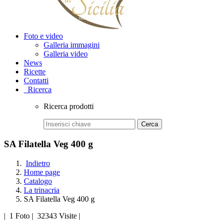
Foto e video
Galleria immagini
Galleria video
News
Ricette
Contatti
Ricerca
Ricerca prodotti
Cerca
SA Filatella Veg 400 g
Indietro
Home page
Catalogo
La trinacria
SA Filatella Veg 400 g
|
1 Foto
|
32343 Visite
|