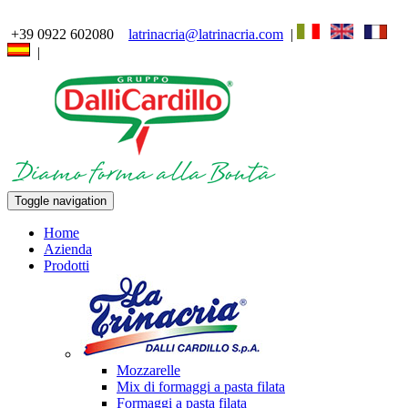
+39 0922 602080
latrinacria@latrinacria.com
|
|
Toggle navigation
Home
Azienda
Prodotti
Mozzarelle
Mix di formaggi a pasta filata
Formaggi a pasta filata