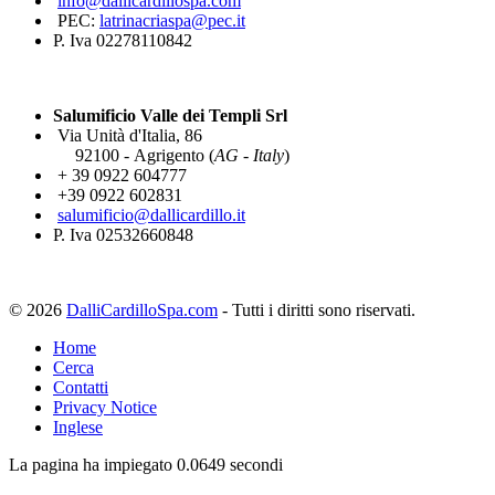
info@dallicardillospa.com
PEC:
latrinacriaspa@pec.it
P. Iva 02278110842
Salumificio Valle dei Templi Srl
Via Unità d'Italia, 86
92100 - Agrigento (
AG - Italy
)
+ 39 0922 604777
+39 0922 602831
salumificio@dallicardillo.it
P. Iva 02532660848
© 2026
DalliCardilloSpa.com
- Tutti i diritti sono riservati.
Home
Cerca
Contatti
Privacy Notice
Inglese
La pagina ha impiegato 0.0649 secondi