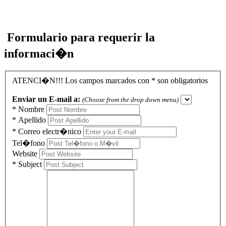
Formulario para requerir la
informaci�n
ATENCI�N!!! Los campos marcados con
*
son obligatorios
Enviar un E-mail a:
(Choose from the drop down menu)
*
Nombre
*
Apellido
*
Correo electr�nico
Tel�fono
Website
*
Subject