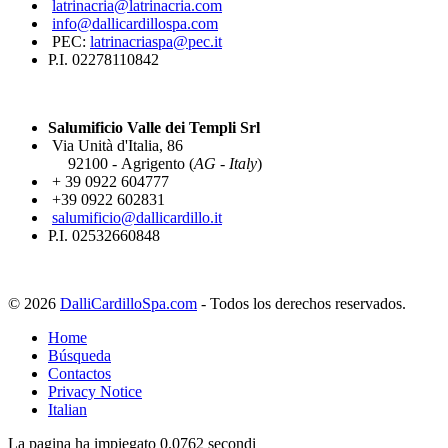
latrinacria@latrinacria.com
info@dallicardillospa.com
PEC:
latrinacriaspa@pec.it
P.I. 02278110842
Salumificio Valle dei Templi Srl
Via Unità d'Italia, 86
92100 - Agrigento (
AG - Italy
)
+ 39 0922 604777
+39 0922 602831
salumificio@dallicardillo.it
P.I. 02532660848
© 2026
DalliCardilloSpa.com
- Todos los derechos reservados.
Home
Búsqueda
Contactos
Privacy Notice
Italian
La pagina ha impiegato 0.0762 secondi