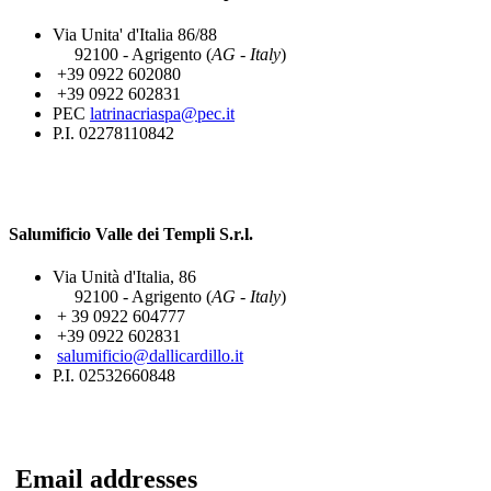
Via Unita' d'Italia 86/88
92100 - Agrigento (
AG - Italy
)
+39 0922 602080
+39 0922 602831
PEC
latrinacriaspa@pec.it
P.I. 02278110842
Salumificio Valle dei Templi S.r.l.
Via Unità d'Italia, 86
92100 - Agrigento (
AG - Italy
)
+ 39 0922 604777
+39 0922 602831
salumificio@dallicardillo.it
P.I. 02532660848
Email addresses