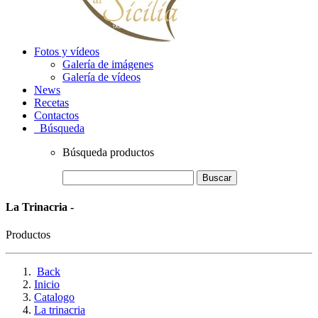
Fotos y vídeos
Galería de imágenes
Galería de vídeos
News
Recetas
Contactos
Búsqueda
Búsqueda productos
Buscar
La Trinacria -
Productos
Back
Inicio
Catalogo
La trinacria