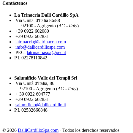
Contáctenos
La Trinacria Dalli Cardillo SpA
Via Unita' d'Italia 86/88
92100 - Agrigento (
AG - Italy
)
+39 0922 602080
+39 0922 602831
latrinacria@latrinacria.com
info@dallicardillospa.com
PEC:
latrinacriaspa@pec.it
P.I. 02278110842
Salumificio Valle dei Templi Srl
Via Unità d'Italia, 86
92100 - Agrigento (
AG - Italy
)
+ 39 0922 604777
+39 0922 602831
salumificio@dallicardillo.it
P.I. 02532660848
© 2026
DalliCardilloSpa.com
- Todos los derechos reservados.