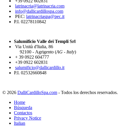
+39 0922 602831
latrinacria@latrinacria.com
info@dallicardillospa.com
PEC:
latrinacriaspa@pec.it
P.I. 02278110842
Salumificio Valle dei Templi Srl
Via Unità d'Italia, 86
92100 - Agrigento (
AG - Italy
)
+ 39 0922 604777
+39 0922 602831
salumificio@dallicardillo.it
P.I. 02532660848
© 2026
DalliCardilloSpa.com
- Todos los derechos reservados.
Home
Búsqueda
Contactos
Privacy Notice
Italian