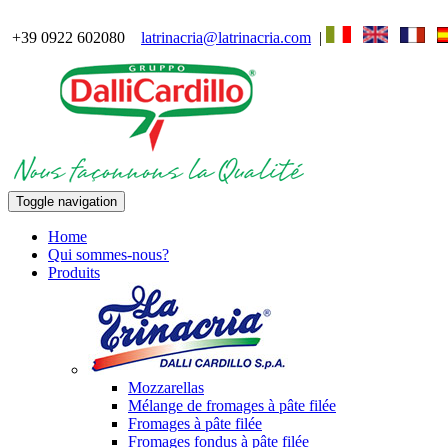
+39 0922 602080
latrinacria@latrinacria.com
|
Toggle navigation
Home
Qui sommes-nous?
Produits
Mozzarellas
Mélange de fromages à pâte filée
Fromages à pâte filée
Fromages fondus à pâte filée